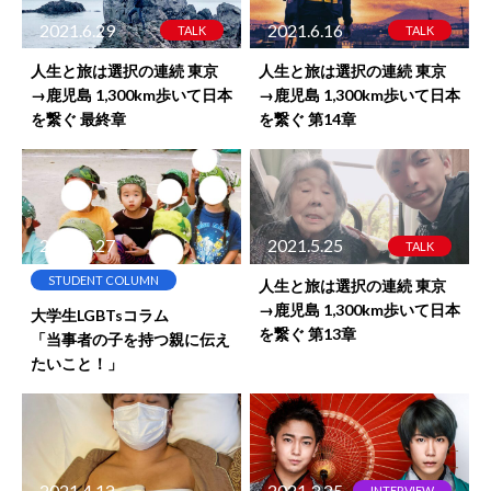
2021.6.29
2021.6.16
TALK
TALK
人生と旅は選択の連続 東京
人生と旅は選択の連続 東京
→鹿児島 1,300km歩いて日本
→鹿児島 1,300km歩いて日本
を繋ぐ 最終章
を繋ぐ 第14章
2021.5.27
2021.5.25
TALK
STUDENT COLUMN
人生と旅は選択の連続 東京
→鹿児島 1,300km歩いて日本
大学生LGBTsコラム
を繋ぐ 第13章
「当事者の子を持つ親に伝え
たいこと！」
2021.4.12
2021.3.25
INTERVIEW