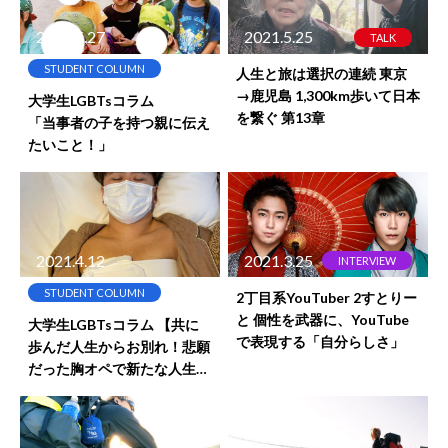
2021.5.27
2021.5.25
TALK
STUDENT COLUMN
人生と旅は選択の連続 東京
→鹿児島 1,300km歩いて日本
大学生LGBTsコラム
を繋ぐ 第13章
「当事者の子を持つ親に伝え
たいこと！」
2021.4.12
2021.3.25
INTERVIEW
STUDENT COLUMN
2丁目系YouTuber 2すとりー
と 個性を武器に、YouTube
大学生LGBTsコラム 【共に
で表現する「自分らしさ」
歩んだ人生からお別れ！悲願
だった胸オペで新たな人生を
スタートしました！！】