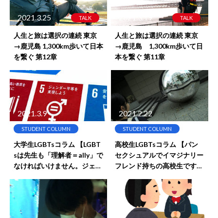
2021.3.25
2021.3.19
TALK
TALK
人生と旅は選択の連続 東京
人生と旅は選択の連続 東京
→鹿児島 1,300km歩いて日本
→鹿児島 1,300km歩いて日
を繋ぐ 第12章
本を繋ぐ 第11章
2021.3.9
2021.2.22
STUDENT COLUMN
STUDENT COLUMN
大学生LGBTsコラム 【LGBT
高校生LGBTsコラム 【パン
sは先生も「理解者＝ally」で
セクシュアルでイマジナリー
なければいけません。ジェン
フレンド持ちの高校生ですけ
ダー平等、SDGsにも入って
ど 何か？ 】
ます、時代は変わり続けてい
るんです！！】